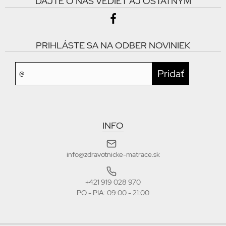
DAJTE O NÁS VEDIEŤ AJ OSTATNÝM
PRIHLÁSTE SA NA ODBER NOVINIEK
INFO
info@zdravotnicke-matrace.sk
+421 919 028 970
PO - PIA: 09:00 - 21:00