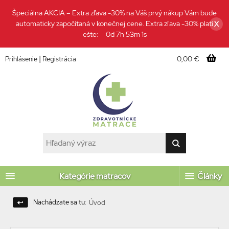
Špeciálna AKCIA – Extra zľava -30% na Váš prvý nákup Vám bude
automaticky započítaná v konečnej cene. Extra zľava -30% platí
X
ešte:
0d 7h 53m 0s
|
0,00 €
Prihlásenie
Registrácia
Kategórie matracov
Články
Nachádzate sa tu:
Úvod