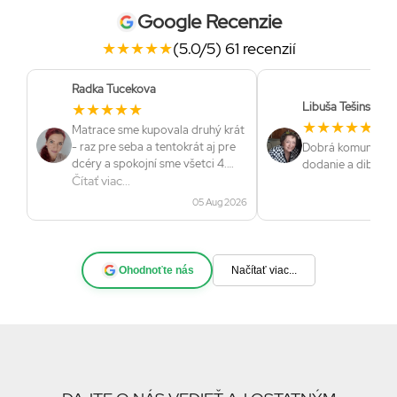
Google Recenzie
★
★
★
★
★
(5.0/5) 61 recenzií
Radka Tucekova
★
★
★
★
★
Libuša Tešinská
★
★
★
★
★
Matrace sme kupovala druhý krát
- raz pre seba a tentokrát aj pre
Dobrá komunikácia
dcéry a spokojní sme všetci 4.
dodanie a dibrá kv
Veľmi dobrá komunikácia a ozaj
Čítať viac...
rýchle dodanie. Určite
05 Aug 2026
odporúčam.
Ohodnoťte nás
Načítať viac...