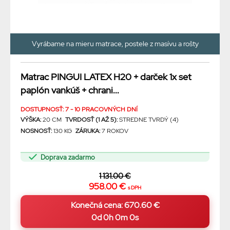
Vyrábame na mieru matrace, postele z masívu a rošty
Matrac PINGUI LATEX H20 + darček 1x set
paplón vankúš + chrani...
DOSTUPNOSŤ: 7 - 10 PRACOVNÝCH DNÍ
VÝŠKA:
20 CM
TVRDOSŤ (1 AŽ 5):
STREDNE TVRDÝ (4)
NOSNOSŤ:
130 KG
ZÁRUKA:
7 ROKOV
Doprava zadarmo
1 131.00 €
958.00 €
s DPH
0d 0h 0m 0s