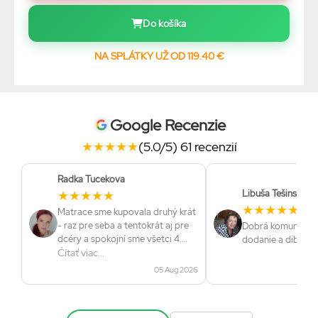
Do košíka
NA SPLÁTKY UŽ OD 119.40 €
Google Recenzie
★
★
★
★
★
(5.0/5) 61 recenzií
Radka Tucekova
★
★
★
★
★
Libuša Tešinská
★
★
★
★
★
Matrace sme kupovala druhý krát
- raz pre seba a tentokrát aj pre
Dobrá komunikácia
dcéry a spokojní sme všetci 4.
dodanie a dibrá kv
Veľmi dobrá komunikácia a ozaj
Čítať viac...
rýchle dodanie. Určite
05 Aug 2026
odporúčam.