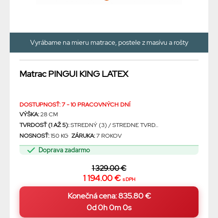
Vyrábame na mieru matrace, postele z masívu a rošty
Matrac PINGUI KING LATEX
DOSTUPNOSŤ: 7 - 10 PRACOVNÝCH DNÍ
VÝŠKA:
28 CM
TVRDOSŤ (1 AŽ 5):
STREDNÝ (3) / STREDNE TVRD...
NOSNOSŤ:
150 KG
ZÁRUKA:
7 ROKOV
Doprava zadarmo
1 329.00 €
1 194.00 €
s DPH
0d 0h 0m 0s