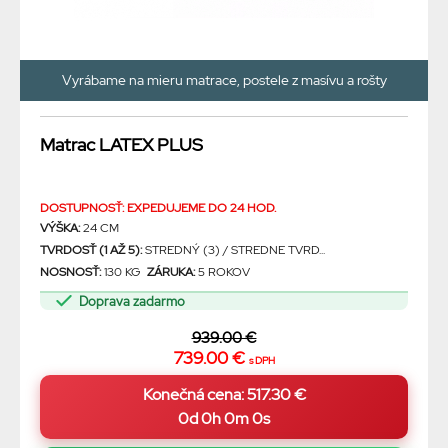
Vyrábame na mieru matrace, postele z masívu a rošty
Matrac LATEX PLUS
DOSTUPNOSŤ: EXPEDUJEME DO 24 HOD.
VÝŠKA:
24 CM
TVRDOSŤ (1 AŽ 5):
STREDNÝ (3) / STREDNE TVRD...
NOSNOSŤ:
130 KG
ZÁRUKA:
5 ROKOV
Doprava zadarmo
939.00 €
739.00 €
s DPH
0d 0h 0m 0s