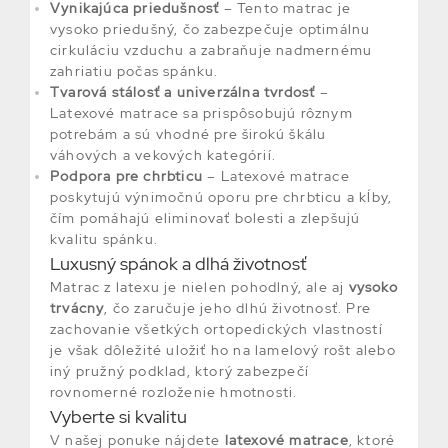
Vynikajúca priedušnosť
– Tento matrac je
vysoko priedušný, čo zabezpečuje optimálnu
cirkuláciu vzduchu a zabraňuje nadmernému
zahriatiu počas spánku.
Tvarová stálosť a univerzálna tvrdosť
–
Latexové matrace sa prispôsobujú rôznym
potrebám a sú vhodné pre širokú škálu
váhových a vekových kategórií.
Podpora pre chrbticu
– Latexové matrace
poskytujú výnimočnú oporu pre chrbticu a kĺby,
čím pomáhajú eliminovať bolesti a zlepšujú
kvalitu spánku.
Luxusný spánok a dlhá životnosť
Matrac z latexu je nielen pohodlný, ale aj
vysoko
trvácny
, čo zaručuje jeho dlhú životnosť. Pre
zachovanie všetkých ortopedických vlastností
je však dôležité uložiť ho na lamelový rošt alebo
iný pružný podklad, ktorý zabezpečí
rovnomerné rozloženie hmotnosti.
Vyberte si kvalitu
V našej ponuke nájdete
latexové matrace
, ktoré