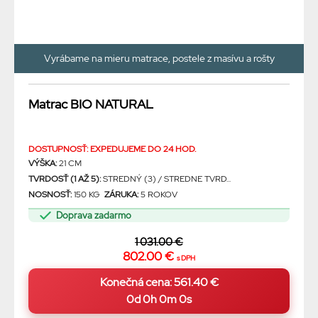
Vyrábame na mieru matrace, postele z masívu a rošty
Matrac BIO NATURAL
DOSTUPNOSŤ: EXPEDUJEME DO 24 HOD.
VÝŠKA:
21 CM
TVRDOSŤ (1 AŽ 5):
STREDNÝ (3) / STREDNE TVRD...
NOSNOSŤ:
150 KG
ZÁRUKA:
5 ROKOV
Doprava zadarmo
1 031.00 €
802.00 €
s DPH
0d 0h 0m 0s