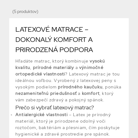
(5 produktov)
LATEXOVÉ MATRACE –
DOKONALÝ KOMFORT A
PRIRODZENÁ PODPORA
Hľadáte matrac, ktorý kombinuje
vysokú
kvalitu
,
prírodné materiály
a
výnimočné
ortopedické vlastnosti
? Latexový matrac je tou
ideálnou voľbou. Vyrobený z latexovej peny s
vysokým podielom
prírodného kaučuku
, ponúka
nezameniteľnú priedušnosť
a
komfort
, ktorý
vám zabezpečí zdravý a pokojný spánok.
Prečo si vybrať latexový matrac?
Antialergické vlastnosti
– Latex je prírodný
materiál, ktorý je prirodzene odolný voči
roztočom, baktériám a plesniam, čím poskytuje
hygienické a zdravé prostredie pre spánok.