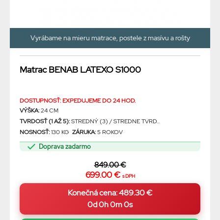
Vyrábame na mieru matrace, postele z masívu a rošty
Matrac BENAB LATEXO S1000
DOSTUPNOSŤ: EXPEDUJEME DO 24 HOD.
VÝŠKA:
24 CM
TVRDOSŤ (1 AŽ 5):
STREDNÝ (3) / STREDNE TVRD...
NOSNOSŤ:
130 KG
ZÁRUKA:
5 ROKOV
Doprava zadarmo
849.00 €
699.00 €
s DPH
0d 0h 0m 0s