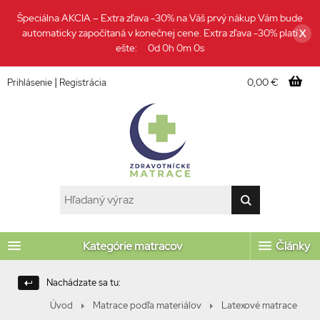
Špeciálna AKCIA – Extra zľava -30% na Váš prvý nákup Vám bude
automaticky započítaná v konečnej cene. Extra zľava -30% platí
X
ešte:
0d 0h 0m 0s
|
0,00 €
Prihlásenie
Registrácia
Kategórie matracov
Články
Nachádzate sa tu:
Úvod
Matrace podľa materiálov
Latexové matrace