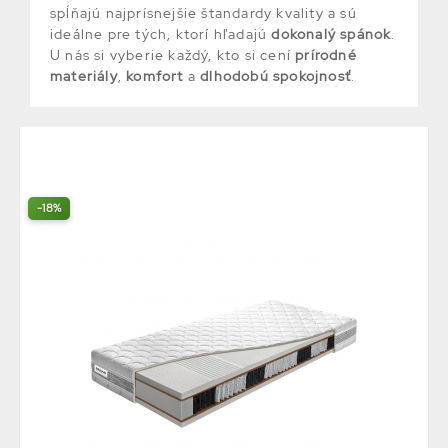
spĺňajú najprísnejšie štandardy kvality a sú
ideálne pre tých, ktorí hľadajú
dokonalý spánok
.
U nás si vyberie každý, kto si cení
prírodné
materiály
,
komfort
a
dlhodobú spokojnosť
.
-18%