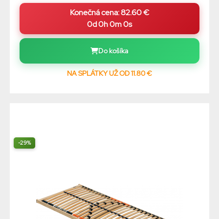
0d 0h 0m 0s
Do košíka
NA SPLÁTKY UŽ OD 11.80 €
-29%