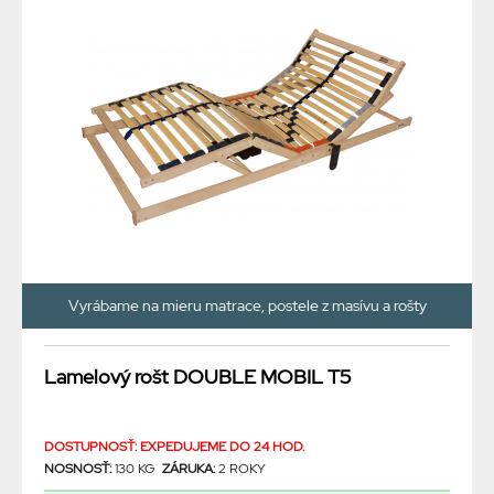
Vyrábame na mieru matrace, postele z masívu a rošty
Lamelový rošt DOUBLE MOBIL T5
DOSTUPNOSŤ: EXPEDUJEME DO 24 HOD.
NOSNOSŤ:
130 KG
ZÁRUKA:
2 ROKY