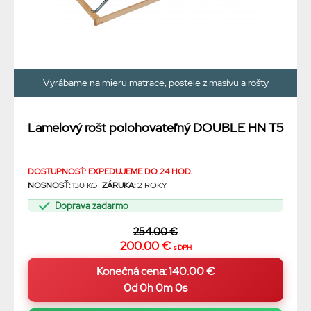
Vyrábame na mieru matrace, postele z masívu a rošty
Lamelový rošt polohovateľný DOUBLE HN T5
DOSTUPNOSŤ: EXPEDUJEME DO 24 HOD.
NOSNOSŤ:
130 KG
ZÁRUKA:
2 ROKY
Doprava zadarmo
254.00 €
200.00 €
s DPH
0d 0h 0m 0s