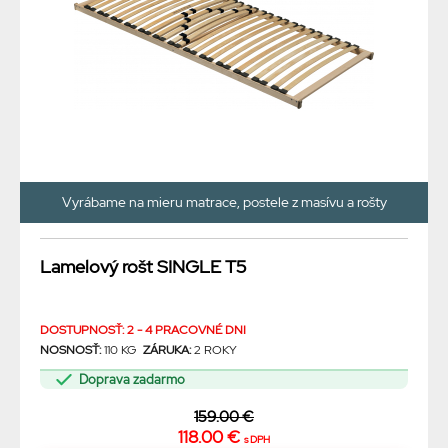
Vyrábame na mieru matrace, postele z masívu a rošty
Lamelový rošt SINGLE T5
DOSTUPNOSŤ: 2 - 4 PRACOVNÉ DNI
NOSNOSŤ:
110 KG
ZÁRUKA:
2 ROKY
Doprava zadarmo
159.00 €
118.00 €
s DPH