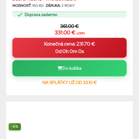
NOSNOSŤ:
150 KG
ZÁRUKA:
2 ROKY
Doprava zadarmo
361.00 €
331.00 €
s DPH
0d 0h 0m 0s
Do košíka
NA SPLÁTKY UŽ OD 33.10 €
-6%