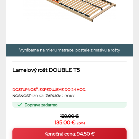
Vyrábame na mieru matrace, postele z masívu a rošty
Lamelový rošt DOUBLE T5
DOSTUPNOSŤ: EXPEDUJEME DO 24 HOD.
NOSNOSŤ:
130 KG
ZÁRUKA:
2 ROKY
Doprava zadarmo
189.00 €
135.00 €
s DPH