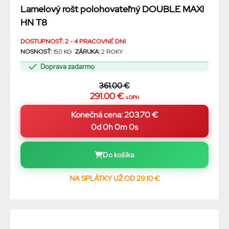
Lamelový rošt polohovateľný DOUBLE MAXI
HN T8
DOSTUPNOSŤ: 2 - 4 PRACOVNÉ DNI
NOSNOSŤ:
150 KG
ZÁRUKA:
2 ROKY
Doprava zadarmo
361.00 €
291.00 €
s DPH
0d 0h 0m 0s
Do košíka
NA SPLÁTKY UŽ OD 29.10 €