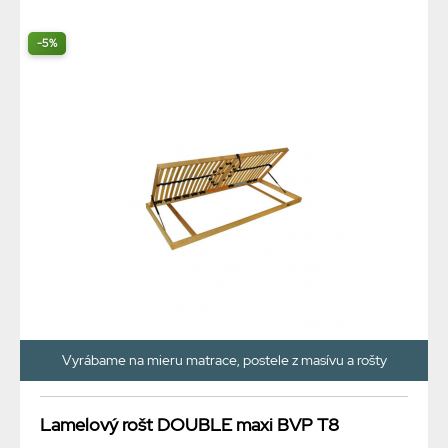
-5%
Vyrábame na mieru matrace, postele z masívu a rošty
Lamelový rošt DOUBLE maxi BVP T8