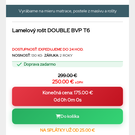
Vyrábame na mieru matrace, postele z masívu a rošty
Lamelový rošt DOUBLE BVP T6
DOSTUPNOSŤ: EXPEDUJEME DO 24 HOD.
NOSNOSŤ:
130 KG
ZÁRUKA:
2 ROKY
Doprava zadarmo
299.00 €
250.00 €
s DPH
0d 0h 0m 0s
Do košíka
NA SPLÁTKY UŽ OD 25.00 €