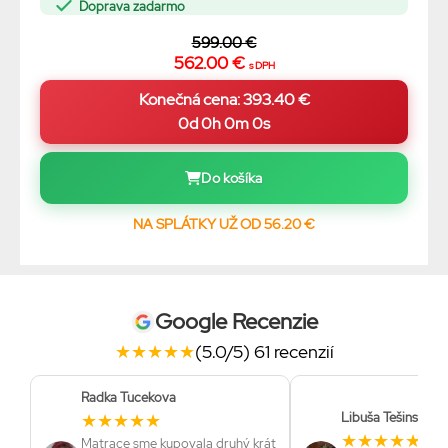
Doprava zadarmo
599.00 €
562.00 €
s DPH
0d 0h 0m 0s
Do košíka
NA SPLÁTKY UŽ OD 56.20 €
Google Recenzie
★
★
★
★
★
(5.0/5) 61 recenzií
Radka Tucekova
★
★
★
★
★
Libuša Tešinská
★
★
★
★
★
Matrace sme kupovala druhý krát