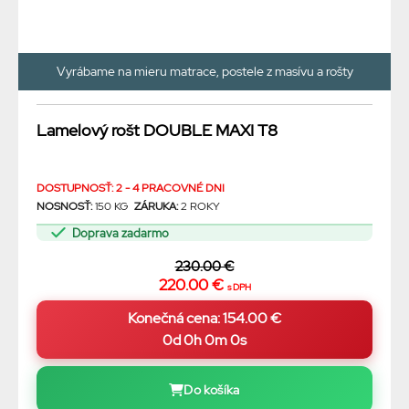
Vyrábame na mieru matrace, postele z masívu a rošty
Lamelový rošt DOUBLE MAXI T8
DOSTUPNOSŤ: 2 - 4 PRACOVNÉ DNI
NOSNOSŤ:
150 KG
ZÁRUKA:
2 ROKY
Doprava zadarmo
230.00 €
220.00 €
s DPH
0d 0h 0m 0s
Do košíka