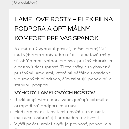
(10 produktov)
LAMELOVÉ ROŠTY – FLEXIBILNÁ
PODPORA A OPTIMÁLNY
KOMFORT PRE VÁŠ SPÁNOK
Ak máte už vybranú posteľ, je čas premýšľať
nad výberom správneho roštu. Lamelové rošty
sú obľúbenou voľbou pre svoj pružný charakter
a cenovú dostupnosť. Tieto rošty sú vybavené
pružnými lamelami, ktoré sú väčšinou osadené
v gumených púzdrach, čím zaisťujú pohodlnú a
stabilnú podporu.
VÝHODY LAMELOVÝCH ROŠTOV
Rozkladajú váhu tela a zabezpečujú optimálnu
ortopedickú podporu matraca
Medzery medzi lamelami umožňujú vetranie
matraca a zabraňujú hromadeniu vlhkosti
Vyšší počet lamiel zvyšuje pevnosť, pohodlie a