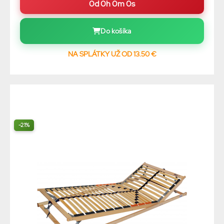
0d 0h 0m 0s
Do košíka
NA SPLÁTKY UŽ OD 13.50 €
-21%