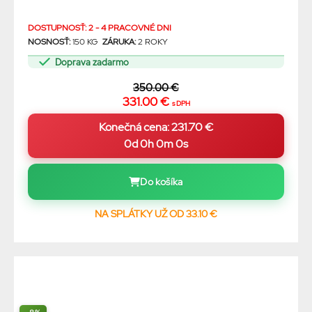
DOSTUPNOSŤ: 2 - 4 PRACOVNÉ DNI
NOSNOSŤ:
150 KG
ZÁRUKA:
2 ROKY
Doprava zadarmo
350.00 €
331.00 €
s DPH
0d 0h 0m 0s
Do košíka
NA SPLÁTKY UŽ OD 33.10 €