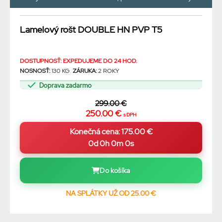
Lamelový rošt DOUBLE HN PVP T5
DOSTUPNOSŤ: EXPEDUJEME DO 24 HOD.
NOSNOSŤ:
130 KG
ZÁRUKA:
2 ROKY
Doprava zadarmo
299.00 €
250.00 €
s DPH
0d 0h 0m 0s
Do košíka
NA SPLÁTKY UŽ OD 25.00 €