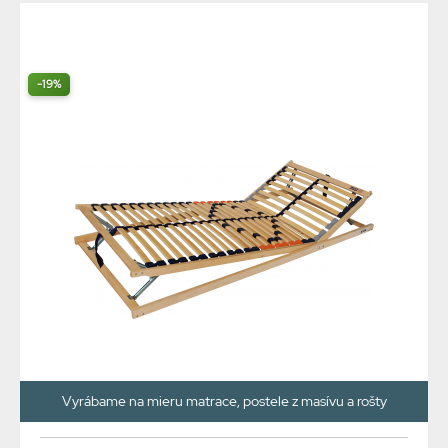
-19%
Vyrábame na mieru matrace, postele z masívu a rošty