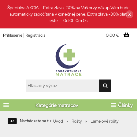
Špeciálna AKCIA – Extra zľava -30% na Váš prvý nákup Vám bude
automaticky započítaná v konečnej cene. Extra zľava -30% platí
X
ešte:
0d 0h 0m 0s
|
0,00 €
Prihlásenie
Registrácia
Kategórie matracov
Články
Nachádzate sa tu:
Úvod
Rošty
Lamelové rošty