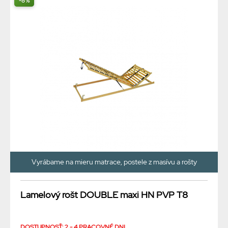
-8%
Vyrábame na mieru matrace, postele z masívu a rošty
Lamelový rošt DOUBLE maxi HN PVP T8
DOSTUPNOSŤ: 2 - 4 PRACOVNÉ DNI