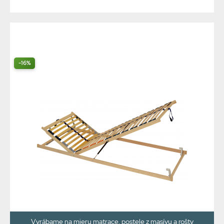
-16%
Vyrábame na mieru matrace, postele z masívu a rošty