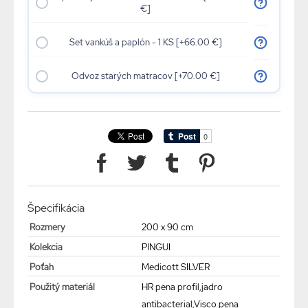
€]
Set vankúš a paplón - 1 KS [+66.00 €]
Odvoz starých matracov [+70.00 €]
Špecifikácia
Rozmery
200 x 90 cm
Kolekcia
PINGUI
Poťah
Medicott SILVER
Použitý materiál
HR pena profil,jadro
antibacterial,Visco pena