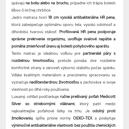
spávajú
na boku alebo na bruchu
, prípadne ich trápia bolesti
kĺbov či krčnej chrbtice.
Jadro matraca tvorí
18 cm vysoká antibakteriálna HR pena
,
ktorá zabezpečuje optimálnu oporu tela, vysokú odolnosť a
dlhodobú tvarovú stálosť.
Profilovaná HR pena podporuje
správne prekrvenie organizmu, uvoľňuje svalové napätie a
pomáha zmierňovať únavu aj bolesti pohybového aparátu
.
Tento matrac je ideálnou voľbou pre
partnerské páry s
rozdielnou hmotnosťou
, pretože ponúka dve rozdielne
komfortné strany a zároveň výbornú stabilitu počas spánku.
Vďaka kvalitným materiálom a precíznemu spracovaniu sa
vyznačuje
nadštandardnou životnosťou
a zachováva si svoje
vlastnosti po dlhé roky používania.
Luxusný vzhľad podčiarkuje
ručne prešívaný poťah Medicott
Silver so striebornými vláknami
, ktorý patrí medzi
najkvalitnejšie poťahové látky na trhu. Je
odolný proti
žmolkovaniu
, spĺňa prísne normy
OEKO-TEX
a poskytuje
výnimočné antibakteriálne vlastnosti bez použitia chemických