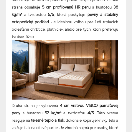
strana obsahuje
5 cm profilovanú HR penu
s hustotou
38
kg/m³
a tvrdosťou
5/5
, ktorá poskytuje
pevný a stabilný
ortopedický podklad
. Je ideálnou voľbou pre ľudí trpiacich
bolesťami chrbtice, platničiek alebo pre tých, ktorí preferujú
tvrdšie lôžko.
Druhá strana je vybavená
4 cm vrstvou VISCO pamäťovej
peny
s hustotou
52 kg/m³
a tvrdosťou
4/5
. Táto vrstva
reaguje na
telesné teplo a tlak
, dokonale kopíruje krivky tela a
znižuje tlak na citlivé partie. Je vhodná najmä pre osoby, ktoré