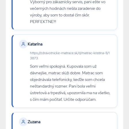
Výborný pro zákaznícky servis, pani ešte vo
večerných hodinách riešila zaradenie do
výroby, aby som to dostal čím skôr.
PERFEKTNE!!!
Katarína
https://zdravotnicke-matrace.sk/d/matrac-kristina-11/1
3873
Som veľmi spokojná. Kupovala som už
dávnejšie, matrac slúži dobre. Matrac som
objednávala telefonicky, keďže som chcela
neštandardný rozmer. Pani bola veľmi
ústretová a trpezlivá, upozornila ma na všetko,
s čím mám počítať. Určite odporúčam.
Zuzana