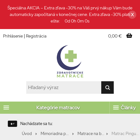
Špeciálna AKCIA – Extra zľava -30% na Váš prvý nákup Vám bude
automaticky započítaná v konečnej cene. Extra zľava -30% platí
X
ešte:
0d 0h 0m 0s
|
0,00 €
Prihlásenie
Registrácia
Kategórie matracov
Články
Nachádzate sa tu:
Úvod
Mimoriadna p...
Matrace na b...
Matrac Pingu...