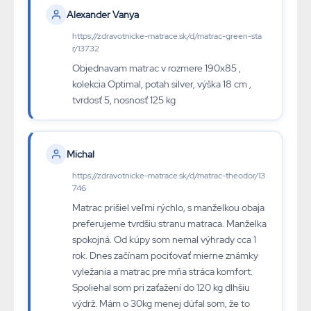
Alexander Vanya
https://zdravotnicke-matrace.sk/d/matrac-green-sta
r/13732
Objednavam matrac v rozmere 190x85 ,
kolekcia Optimal, potah silver, výška 18 cm ,
tvrdosť 5, nosnosť 125 kg
Michal
https://zdravotnicke-matrace.sk/d/matrac-theodor/13
746
Matrac prišiel veľmi rýchlo, s manželkou obaja
preferujeme tvrdšiu stranu matraca. Manželka
spokojná. Od kúpy som nemal výhrady cca 1
rok. Dnes začínam pociťovať mierne známky
vyležania a matrac pre mňa stráca komfort.
Spoliehal som pri zaťažení do 120 kg dlhšiu
výdrž. Mám o 30kg menej dúfal som, že to