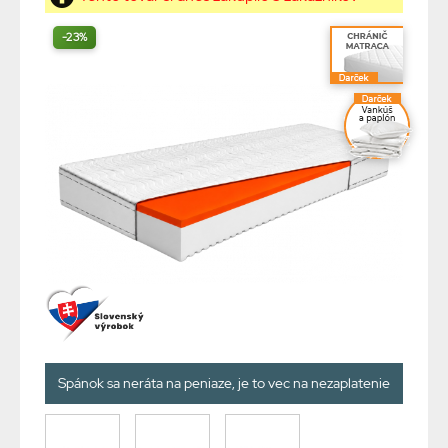
-23%
Spánok sa neráta na peniaze, je to vec na nezaplatenie