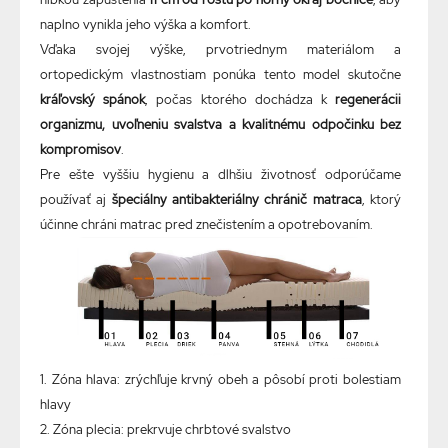
naplno vynikla jeho výška a komfort.
Vďaka svojej výške, prvotriednym materiálom a
ortopedickým vlastnostiam ponúka tento model skutočne
kráľovský spánok
, počas ktorého dochádza k
regenerácii
organizmu, uvoľneniu svalstva a kvalitnému odpočinku bez
kompromisov
.
Pre ešte vyššiu hygienu a dlhšiu životnosť odporúčame
používať aj
špeciálny antibakteriálny chránič matraca
, ktorý
účinne chráni matrac pred znečistením a opotrebovaním.
1. Zóna hlava: zrýchľuje krvný obeh a pôsobí proti bolestiam
hlavy
2. Zóna plecia: prekrvuje chrbtové svalstvo