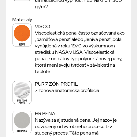
klimatizačnou výplňou, PES vláknom 300
gr/m2
Materiály
VISCO
Viscoelastická pena, často označovaná ako
„pamäťová pena“ alebo „lenivá pena“ ,bola
vynájdená v roku 1970 vo výskumnom
stredisku NASA v USA. Viscoelastická
pena je unikátny typ polyuretánovej peny,
ktorá mení svoju tvrdosť v závislosti na
teplote.
PUR 7 ZÓN PROFIL
7 zónová anatomická profilácia
HR PENA
Nazýva sa aj studená pena. Jej názov je
odvodený od výrobného procesu tzv.
studený proces. Táto pena má