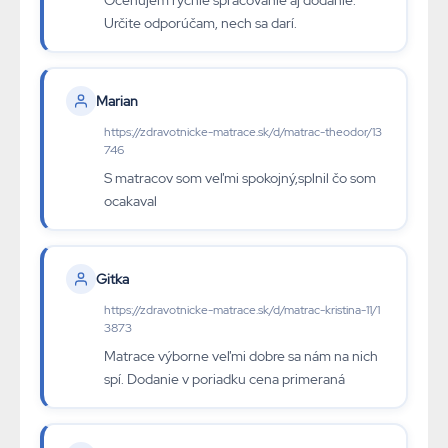
Oceňujem rýchle spracovanie aj dodanie.
Určite odporúčam, nech sa darí.
Marian
https://zdravotnicke-matrace.sk/d/matrac-theodor/13
746
S matracov som veľmi spokojný,splnil čo som
ocakaval
Gitka
https://zdravotnicke-matrace.sk/d/matrac-kristina-11/1
3873
Matrace výborne veľmi dobre sa nám na nich
spí. Dodanie v poriadku cena primeraná