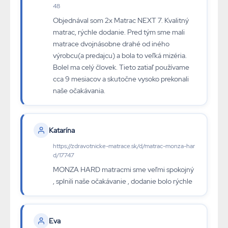
48
Objednával som 2x Matrac NEXT 7. Kvalitný
matrac, rýchle dodanie. Pred tým sme mali
matrace dvojnásobne drahé od iného
výrobcu(a predajcu) a bola to veľká mizéria.
Bolel ma celý človek. Tieto zatiaľ používame
cca 9 mesiacov a skutočne vysoko prekonali
naše očakávania.
Katarína
https://zdravotnicke-matrace.sk/d/matrac-monza-har
d/17747
MONZA HARD matracmi sme veľmi spokojný
, splnili naše očakávanie , dodanie bolo rýchle
Eva