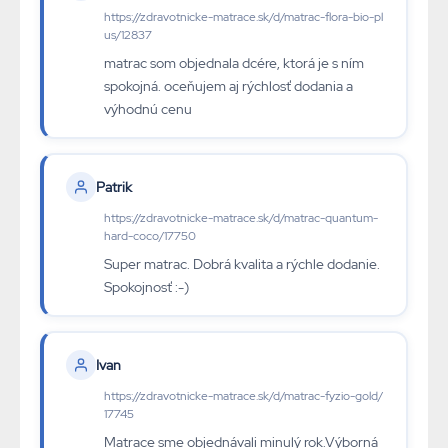
https://zdravotnicke-matrace.sk/d/matrac-flora-bio-pl
us/12837
matrac som objednala dcére, ktorá je s ním
spokojná. oceňujem aj rýchlosť dodania a
výhodnú cenu
Patrik
https://zdravotnicke-matrace.sk/d/matrac-quantum-
hard-coco/17750
Super matrac. Dobrá kvalita a rýchle dodanie.
Spokojnosť :-)
Ivan
https://zdravotnicke-matrace.sk/d/matrac-fyzio-gold/
17745
Matrace sme objednávali minulý rok.Výborná