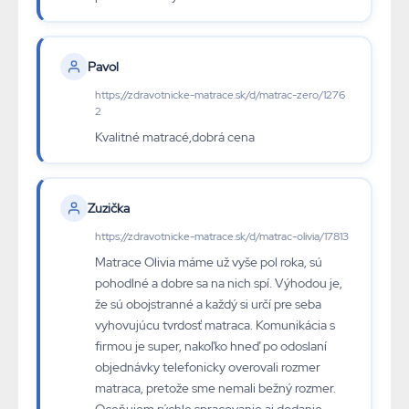
Pavol
https://zdravotnicke-matrace.sk/d/matrac-zero/1276
2
Kvalitné matracé,dobrá cena
Zuzička
https://zdravotnicke-matrace.sk/d/matrac-olivia/17813
Matrace Olivia máme už vyše pol roka, sú
pohodlné a dobre sa na nich spí. Výhodou je,
že sú obojstranné a každý si určí pre seba
vyhovujúcu tvrdosť matraca. Komunikácia s
firmou je super, nakoľko hneď po odoslaní
objednávky telefonicky overovali rozmer
matraca, pretože sme nemali bežný rozmer.