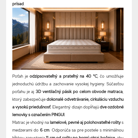
prísad
.
Poťah je
odzipsovateľný a prateľný na 40 °C
, čo umožňuje
jednoduchú údržbu a zachovanie vysokej hygieny. Súčasťou
poťahu je aj
3D ventilačný pásik po celom obvode matraca
,
ktorý zabezpečuje
dokonalé odvetrávanie, cirkuláciu vzduchu
a vysokú priedušnosť
. Elegantný dizajn dopĺňajú
dve ozdobné
lemovky s označením PINGUI
.
Matrac je vhodný na
lamelové, pevné aj polohovateľné rošty
s
medzerami do
6 cm
. Odporúča sa pre postele s minimálnou
hĺbkou zapustenia
11 cm od roštu po horný okraj bočnice
, aby