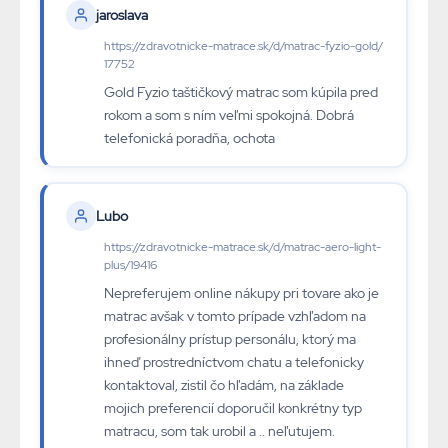
jaroslava
https://zdravotnicke-matrace.sk/d/matrac-fyzio-gold/
17752
Gold Fyzio taštičkový matrac som kúpila pred
rokom a som s ním veľmi spokojná. Dobrá
telefonická poradňa, ochota
Lubo
https://zdravotnicke-matrace.sk/d/matrac-aero-light-
plus/19416
Nepreferujem online nákupy pri tovare ako je
matrac avšak v tomto prípade vzhľadom na
profesionálny prístup personálu, ktorý ma
ihneď prostredníctvom chatu a telefonicky
kontaktoval, zistil čo hľadám, na základe
mojich preferencií doporučil konkrétny typ
matracu, som tak urobil a .. neľutujem.