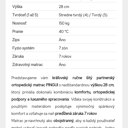
Výška
28 cm
Tvrdosť (1 až 5)
Stredne tvrdý (4) / Tvrdý (5)
Nosnosť
150 kg
Pranie
40 °C
Zips
Áno
Fyzio systém
7 zón
Záruka
7 rokov
Zdravotný matrac
Áno
Predstavujeme vám
kráľovský ručne šitý partnerský
ortopedický matrac PINGUI
s nadštandardnou
výškou 28 cm
,
ktorý prináša dokonalú kombináciu
komfortu, ortopedickej
podpory a luxusného spracovania
. Vďaka svojej konštrukcii a
použitým materiálom poskytuje výnimočný spánkový
komfort a vzťahuje sa naň
predĺžená záruka 7 rokov
.
Matrac je navrhnutý ako
obojstranný
, aby si každý používateľ
mohol vybrať úroveň pohodlia podľa svojich potrieb. Jedna