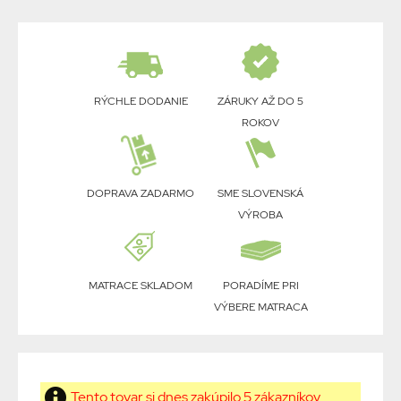
RÝCHLE DODANIE
ZÁRUKY AŽ DO 5
ROKOV
DOPRAVA ZADARMO
SME SLOVENSKÁ
VÝROBA
MATRACE SKLADOM
PORADÍME PRI
VÝBERE MATRACA
Tento tovar si dnes zakúpilo 5 zákazníkov