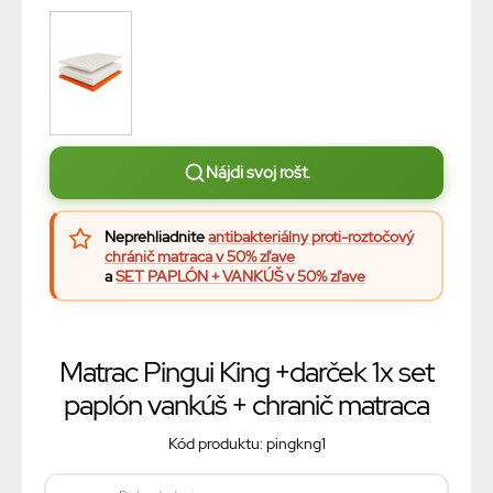
Nájdi svoj rošt.
Neprehliadnite
antibakteriálny proti-roztočový
chránič matraca v 50% zľave
a
SET PAPLÓN + VANKÚŠ v 50% zľave
Matrac Pingui King +darček 1x set
paplón vankúš + chranič matraca
Kód produktu: pingkng1