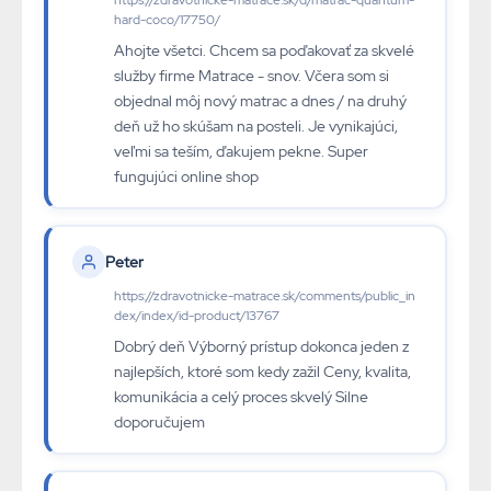
https://zdravotnicke-matrace.sk/d/matrac-quantum-
hard-coco/17750/
Ahojte všetci. Chcem sa poďakovať za skvelé
služby firme Matrace - snov. Včera som si
objednal môj nový matrac a dnes / na druhý
deň už ho skúšam na posteli. Je vynikajúci,
veľmi sa teším, ďakujem pekne. Super
fungujúci online shop
Peter
https://zdravotnicke-matrace.sk/comments/public_in
dex/index/id-product/13767
Dobrý deň Výborný prístup dokonca jeden z
najlepších, ktoré som kedy zažil Ceny, kvalita,
komunikácia a celý proces skvelý Silne
doporučujem