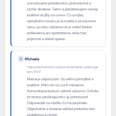
a erudované poradenstvo, jednoduché a
rýchle dodanie. Takto si predstavujem naozaj
kvalitné služby na úrovni. Čo sa týka
samotného tovaru je to kvalita a za rozumnú
cenu. po roku užívania nie je vidieť žiadne
poškodenia ani opotrebenia, držia tvar,
príjemné a dobré spanie.
Michaela
https://zdravotnicke-matrace.sk/d/matrac-yellow-gar
den/13017
Matrace odporúčam. Sú veľmi pohodlné a
kvalitné. Mám ich už cca 6 mesiacov.
Komunikácia bola pri výbere výborná. Ochota
zo strany predávajúceho aj ústretovosť.
Odpovedali na všetko čo ma zaujímalo.
Objednanie a dodanie taktiež prebehlo bez
problémov a rýchlo.