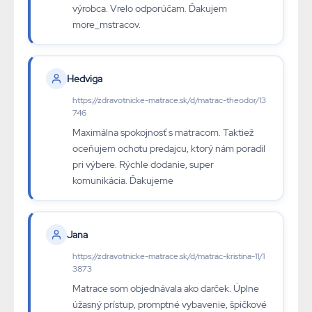
výrobca. Vrelo odporúčam. Ďakujem
more_mstracov.
Hedviga
https://zdravotnicke-matrace.sk/d/matrac-theodor/13
746
Maximálna spokojnosť s matracom. Taktiež
oceňujem ochotu predajcu, ktorý nám poradil
pri výbere. Rýchle dodanie, super
komunikácia. Ďakujeme
Jana
https://zdravotnicke-matrace.sk/d/matrac-kristina-11/1
3873
Matrace som objednávala ako darček. Úplne
úžasný prístup, promptné vybavenie, špičkové