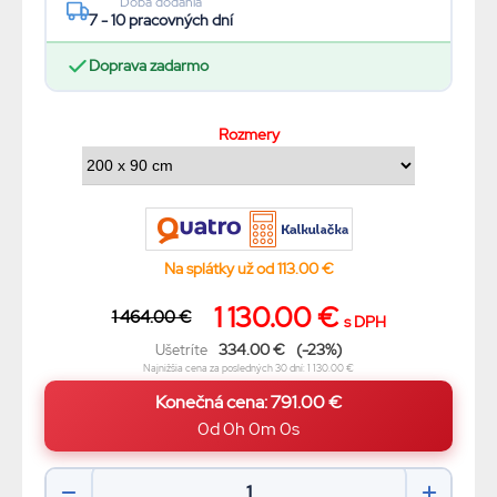
Doba dodania
7 - 10 pracovných dní
Doprava zadarmo
Rozmery
Na splátky už od 113.00 €
1 130.00 €
1 464.00 €
s DPH
334.00 €
(-23%)
Ušetríte
Najnižšia cena za posledných 30 dní: 1 130.00 €
0d 0h 0m 0s