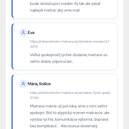
bude dostačujúci rozdiel. Aj tak ale zatiaľ
najlepší matrac aký sme mali.
Eva
https://zdravotnicke-matrace.sk/d/matrac-excelent/1
3674
Veľká spokojnosť,rýchle dodanie,matrace sú
veľmi dobre odporučam.
Mária, Košice
https://zdravotnicke-matrace.sk/d/matrac-fyzio-gold/
17745
Matrace máme už pol roka, sme s nimi veľmi
spokojní. Bol to atypický rozmer matracov, ale
výroba rýchla, komunikácia výborná, doprava
bez komplikácií.... Ako bonus slovenský